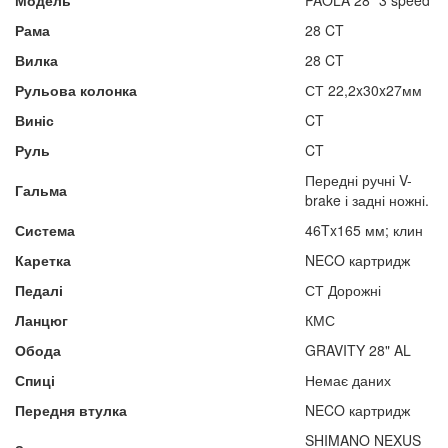
Модель
PAOLA 28" 3 speed
Рама
28 CT
Вилка
28 CT
Рульова колонка
СТ 22,2x30x27мм
Виніс
CT
Руль
CT
Передні ручні V-
Гальма
brake і задні ножні.
Система
46Tx165 мм; клин
Каретка
NECO картридж
Педалі
СТ Дорожні
Ланцюг
КМС
Обода
GRAVITY 28" AL
Спиці
Немає даних
Передня втулка
NECO картридж
SHIMANO NEXUS