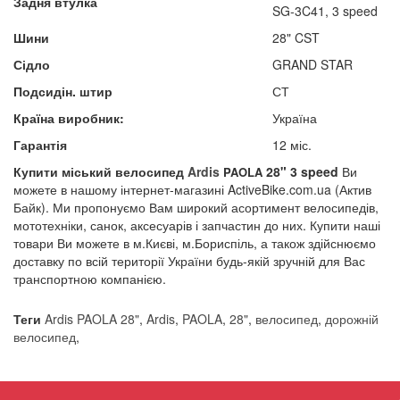
Задня втулка
SG-3C41, 3 speed
Шини
28" CST
Сідло
GRAND STAR
Подсидін. штир
СТ
Країна виробник:
Україна
Гарантія
12 міс.
Купити міський велосипед
Ardis
28" 3 speed
Ви
PAOLA
можете в нашому інтернет-магазині ActiveBike.com.ua (Актив
Байк). Ми пропонуємо Вам широкий асортимент велосипедів,
мототехніки, санок, аксесуарів і запчастин до них. Купити наші
товари Ви можете в м.Києві, м.Бориспіль, а також здійснюємо
доставку по всій території України будь-якій зручній для Вас
транспортною компанією.
Теги
Ardis PAOLA 28"
,
Ardis
,
PAOLA
,
28"
,
велосипед
,
дорожній
велосипед
,