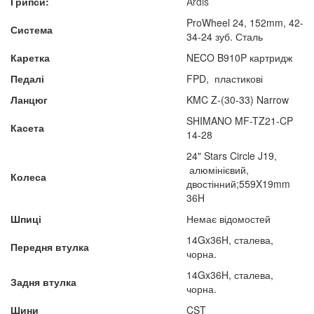
Грипси:
Ardis
ProWheel 24, 152mm, 42-
Система
34-24 зуб. Сталь
Каретка
NECO B910P картридж
Педалі
FPD, пластикові
Ланцюг
KMC Z-(30-33) Narrow
SHIMANO MF-TZ21-CP
Касета
14-28
24" Stars Circle J19,
алюмінієвий,
Колеса
двостінний;559X19mm
36H
Шпиці
Немає відомостей
14Gx36H, сталева,
Передня втулка
чорна.
14Gx36H, сталева,
Задня втулка
чорна.
Шини
CST