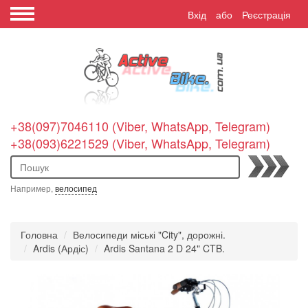
Вхід
або
Реєстрація
+38(097)7046110 (Viber, WhatsApp, Telegram)
+38(093)6221529 (Viber, WhatsApp, Telegram)
Пошук
Например,
велосипед
Головна
Велосипеди міські "City", дорожні.
Ardis (Ардіс)
Ardis Santana 2 D 24" CTB.