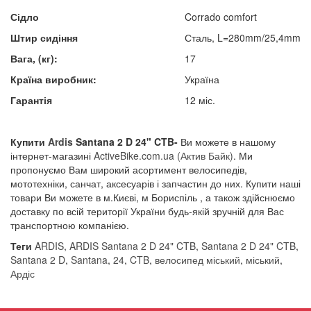
Сідло
Corrado comfort
Штир сидіння
Сталь, L=280mm/25,4mm
Вага, (кг):
17
Країна виробник:
Україна
Гарантія
12 міс.
Купити
Ardis
Santana 2 D 24" CTB-
Ви можете в нашому
інтернет-магазині
A
ctiveBike.com.ua
(Актив Байк)
. Ми
пропонуємо Вам широкий асортимент велосипедів,
мототехніки, санчат, аксесуарів і запчастин до них. Купити наші
товари Ви можете в м.Києві, м Бориспіль , а також здійснюємо
доставку по всій території України будь-якій зручній для Вас
транспортною компанією.
Теги
ARDIS
,
ARDIS Santana 2 D 24" CTB
,
Santana 2 D 24" CTB
,
Santana 2 D
,
Santana
,
24
,
CTB
,
велосипед міський
,
міський
,
Ардіс