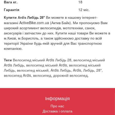
Вага кг.
18
Гарантія
12 міс.
Купити
Ви можете в нашому інтернет-
Ardis
Либідь 28
"
магазині ActiveBike.com.ua (Актив Байк). Ми пропонуємо Вам
широкий асортимент велосипедів, мототехніки, санок,
аксесуарів і запчастин до них. Купити наші товари Ви можете в
м.Києві, м.Бориспіль, а також здійснюємо доставку по всій
території України будь-якій зручній для Вас транспортною
компанією.
Теги
Велосипед міський Ardis Либідь 28
,
велосипед міський
Ardis Либідь
,
велосипед міський Ardis
,
велосипед міський
Либідь
,
велосипед міський
,
Ardis Либідь
,
Ardis
,
Либідь
,
28"
,
велосипед Ardis
,
велосипед
,
дорожній велосипед
,
Інформація
Про нас
Доставка і оплата