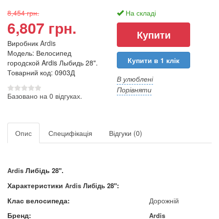
8,454 грн.
На складі
6,807 грн.
Виробник
Ardis
Модель: Велосипед
Купити в 1 клік
городской Ardis Лыбидь 28".
Товарний код: 0903Д
В улюблені
Порівняти
Базовано на 0 відгуках.
Опис
Специфікація
Відгуки (0)
Либідь
​.
Ardis
28
"
Характеристики
:
Ardis
Либідь 28
"
Клас велосипеда:
Дорожній
Бренд:
Ardis