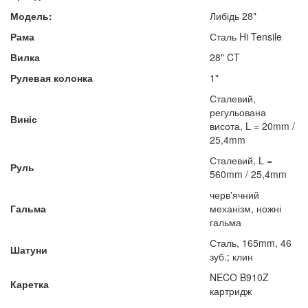
Модель:
Либідь 28"
Рама
Сталь Hi Tensile
Вилка
28" CT
Рулевая колонка
1"
Сталевий,
регульована
Виніс
висота, L = 20mm /
25,4mm
Сталевий, L =
Руль
560mm / 25,4mm
черв'ячний
Гальма
механізм, ножні
гальма
Сталь, 165mm, 46
Шатуни
зуб.; клин
NECO B910Z
Каретка
картридж