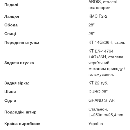
ARDIS, сталеві
Педалі
платформи
Ланцюг
KMC F2-2
Обода
28"
Спиці
28"
Передняя втулка
KT 14Gx36H, сталь
KT ЕN-14764
14Gx36H, сталева,
Задняя втулка
черв'ячний
механізм приводу \
гальмування.
Задня зірка:
KT 22 зуб.
Шини
DURO 28"
Сідло
GRAND STAR
Стальной,
Подсидін. штир
L=250mm/25,4mm
Країна виробник:
Україна