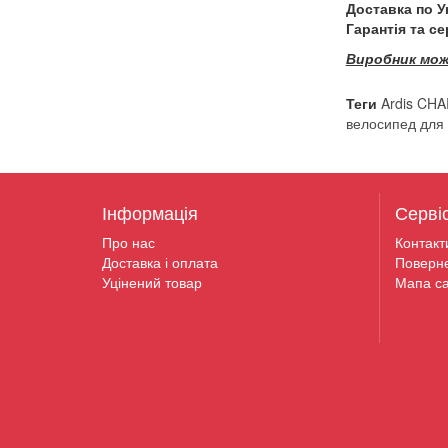
Доставка по У
Гарантія та с
Виробник мож
Теги
Ardis CH
велосипед для
Інформація
Серві
Про нас
Контакт
Доставка і оплата
Поверн
Уцінений товар
Мапа са