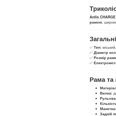
Триколі
Ardis CHARGE
рамою
, широк
Загальні
✅
Тип:
міський,
✅
Діаметр кол
✅
Розмір рами
✅
Електромото
Рама та 
Матеріа
Вилка:
д
Рульова
Кількіст
Манетка
Задній п