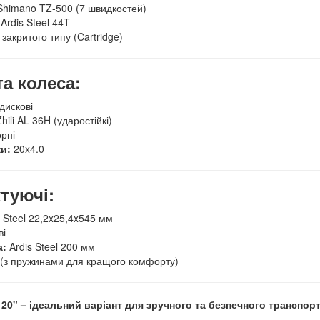
himano TZ-500 (7 швидкостей)
Ardis Steel 44T
закритого типу (Cartridge)
а колеса:
дискові
hili AL 36H (ударостійкі)
рні
и:
20x4.0
туючі:
 Steel 22,2x25,4x545 мм
ві
а:
Ardis Steel 200 мм
 (з пружинами для кращого комфорту)
20" – ідеальний варіант для зручного та безпечного транспор