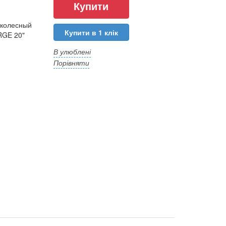
хколесный
Купити в 1 клік
RGE 20"
В улюблені
Порівняти