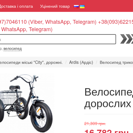
Доставка і оплата
Уцінений товар
7)7046110 (Viber, WhatsApp, Telegram) +38(093)6221
, WhatsApp, Telegram)
По
р,
велосипед
елосипеди міські "City", дорожні.
Ardis (Ардіс)
Велосипед трико
Велосипе
дорослих
21,309 грн.
16,782 грн.