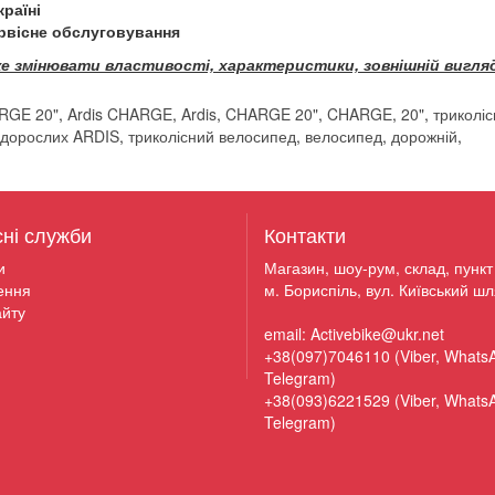
країні
ервісне обслуговування
е змінювати властивості, характеристики, зовнішній вигляд
ARGE 20"
,
Ardis CHARGE
,
Ardis
,
CHARGE 20"
,
CHARGE
,
20"
,
триколі
 дорослих ARDIS
,
триколісний велосипед
,
велосипед
,
дорожній
,
сні служби
Контакти
и
Магазин, шоу-рум, склад, пункт 
ення
м. Бориспіль, вул. Київський шл
йту
email: Activebike@ukr.net
+38(097)7046110 (Viber, Whats
Telegram)
+38(093)6221529 (Viber, Whats
Telegram)