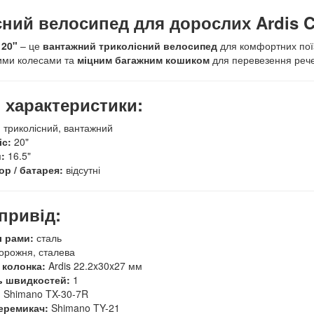
сний велосипед для дорослих Ardis 
 20"
– це
вантажний триколісний велосипед
для комфортних пої
ими колесами та
міцним багажним кошиком
для перевезення рече
 характеристики:
 триколісний, вантажний
іс:
20"
:
16.5"
р / батарея:
відсутні
привід:
л рами:
сталь
орожня, сталева
 колонка:
Ardis 22.2x30x27 мм
ь швидкостей:
1
:
Shimano TX-30-7R
еремикач:
Shimano TY-21