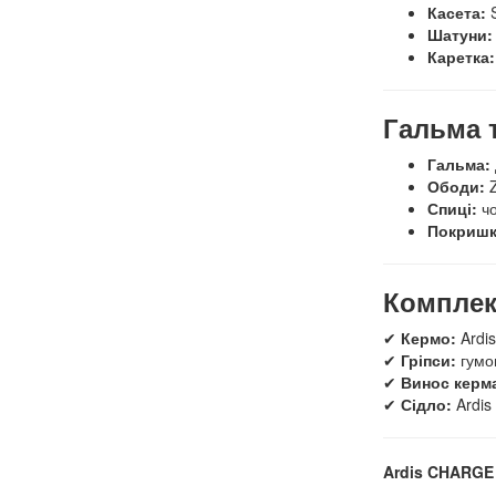
Касета:
S
Шатуни:
Каретка:
Гальма т
Гальма:
Ободи:
Z
Спиці:
чо
Покришк
Комплек
✔
Кермо:
Ardis
✔
Гріпси:
гумо
✔
Винос керм
✔
Сідло:
Ardis
Ardis CHARGE 