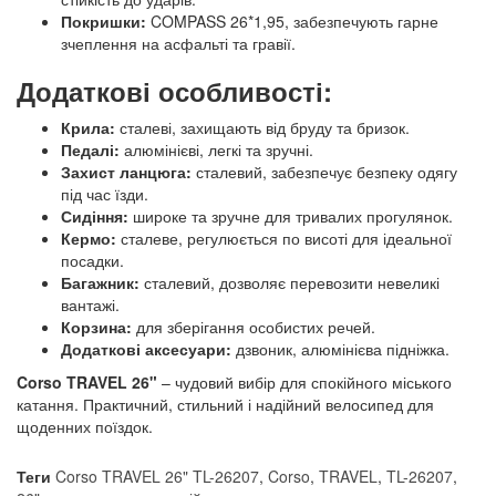
Покришки:
COMPASS 26*1,95, забезпечують гарне
зчеплення на асфальті та гравії.
Додаткові особливості:
Крила:
сталеві, захищають від бруду та бризок.
Педалі:
алюмінієві, легкі та зручні.
Захист ланцюга:
сталевий, забезпечує безпеку одягу
під час їзди.
Сидіння:
широке та зручне для тривалих прогулянок.
Кермо:
сталеве, регулюється по висоті для ідеальної
посадки.
Багажник:
сталевий, дозволяє перевозити невеликі
вантажі.
Корзина:
для зберігання особистих речей.
Додаткові аксесуари:
дзвоник, алюмінієва підніжка.
Corso TRAVEL 26"
– чудовий вибір для спокійного міського
катання. Практичний, стильний і надійний велосипед для
щоденних поїздок.
Теги
Corso TRAVEL 26" TL-26207
,
Corso
,
TRAVEL
,
TL-26207
,