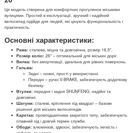
Ця модель створена для комфортних прогулянок міськими
вулицями. Простий в експлуатації, зручний і надійний
велосипед підійде для людей, які цінують функціональність і
практичність.
Основні характеристики:
Рама:
сталева, міцна та довговічна, розмір 16,5".
Розмір коліс:
26" – оптимальний для міських доріг.
Вилка:
без амортизації, ідеальна для рівних поверхонь.
Гальма:
Задні – ножні, прості у використанні.
Передні – ручні V-BRAKE, забезпечують додаткову
безпеку.
Втулки:
передня і задня SHUNFENG, надійні та
довговічні.
Шатуни:
сталеві, кріплення під квадрат – базове
рішення для міських велосипедів.
Каретка:
промпідшипники закритого типу, забезпечують
плавний хід і довгий термін служби.
Ободи:
алюмінієві, здвоєні, забезпечують легкість і
стійкість до ударів.