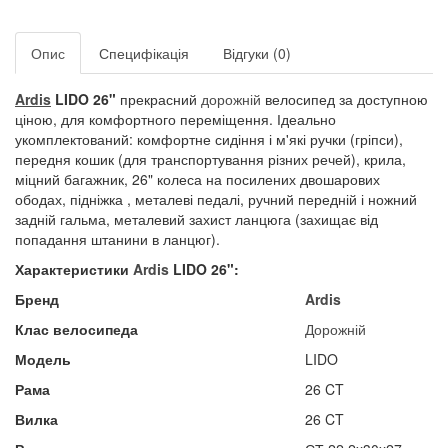
Опис
Специфікація
Відгуки (0)
Ardis
LIDO 26"​
прекрасний
дорожній
велосипед за доступною
ціною, для комфортного переміщення. Ідеально
укомплектований: комфортне сидіння і м'які ручки (гріпси),
передня кошик (для транспортування різних речей), крила,
міцний багажник, 26" колеса на посилених двошарових
ободах, підніжка , металеві педалі, ручний передній і ножний
задній гальма, металевий захист ланцюга (захищає від
попадання штанини в ланцюг).
Характеристики
Ardis
LIDO 26":
Бренд
Ardis
Клас велосипеда
Дорожній
Модель
LIDO
Рама
26 CT
Вилка
26 CT