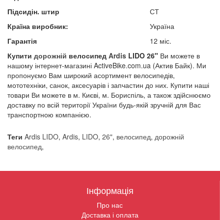
Підсидін. штир
СТ
Країна виробник:
Україна
Гарантія
12 міс.
Купити
дорожній
велосипед
Ardis
LIDO 26"​
Ви можете в
нашому інтернет-магазині ActiveBike.com.ua (Актив Байк). Ми
пропонуємо Вам широкий асортимент велосипедів,
мототехніки, санок, аксесуарів і запчастин до них. Купити наші
товари Ви можете в м. Києві, м. Бориспіль, а також здійснюємо
доставку по всій території України будь-якій зручній для Вас
транспортною компанією.
Теги
Ardis LIDO
,
Ardis
,
LIDO
,
26"
,
велосипед
,
дорожній
велосипед
,
Інформація
Про нас
Доставка і оплата