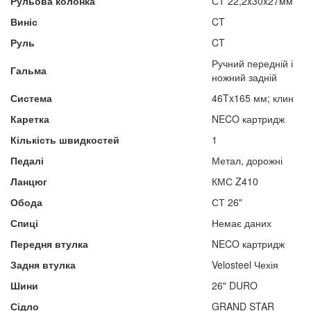
Рульова колонка
СТ 22,2x30x27мм
Виніс
CT
Руль
CT
Ручний передній і
Гальма
ножний задній
Система
46Tx165 мм; клин
Каретка
NECO картридж
Кількість швидкостей
1
Педалі
Метал, дорожні
Ланцюг
КМС Z410
Обода
СТ 26"
Спиці
Немає даних
Передня втулка
NECO картридж
Задня втулка
Velosteel Чехія
Шини
26" DURO
Сідло
GRAND STAR