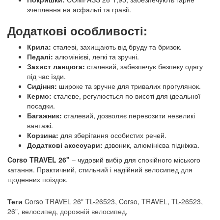
зчеплення на асфальті та гравії.
Додаткові особливості:
Крила:
сталеві, захищають від бруду та бризок.
Педалі:
алюмінієві, легкі та зручні.
Захист ланцюга:
сталевий, забезпечує безпеку одягу
під час їзди.
Сидіння:
широке та зручне для тривалих прогулянок.
Кермо:
сталеве, регулюється по висоті для ідеальної
посадки.
Багажник:
сталевий, дозволяє перевозити невеликі
вантажі.
Корзина:
для зберігання особистих речей.
Додаткові аксесуари:
дзвоник, алюмінієва підніжка.
Corso TRAVEL 26"
– чудовий вибір для спокійного міського
катання. Практичний, стильний і надійний велосипед для
щоденних поїздок.
Теги
Corso TRAVEL 26" TL-26523
,
Corso
,
TRAVEL
,
TL-26523
,
26"
,
велосипед
,
дорожній велосипед
,