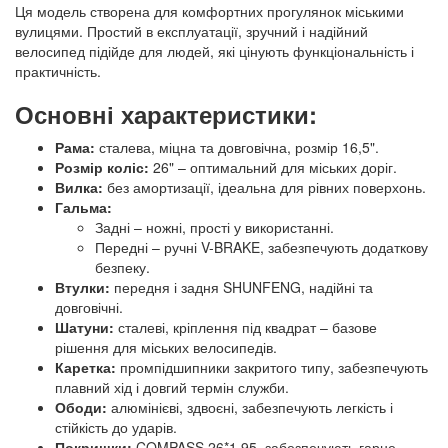
Ця модель створена для комфортних прогулянок міськими
вулицями. Простий в експлуатації, зручний і надійний
велосипед підійде для людей, які цінують функціональність і
практичність.
Основні характеристики:
Рама:
сталева, міцна та довговічна, розмір 16,5".
Розмір коліс:
26" – оптимальний для міських доріг.
Вилка:
без амортизації, ідеальна для рівних поверхонь.
Гальма:
Задні – ножні, прості у використанні.
Передні – ручні V-BRAKE, забезпечують додаткову
безпеку.
Втулки:
передня і задня SHUNFENG, надійні та
довговічні.
Шатуни:
сталеві, кріплення під квадрат – базове
рішення для міських велосипедів.
Каретка:
промпідшипники закритого типу, забезпечують
плавний хід і довгий термін служби.
Ободи:
алюмінієві, здвоєні, забезпечують легкість і
стійкість до ударів.
Покришки:
COMPASS 26*1,95, забезпечують гарне