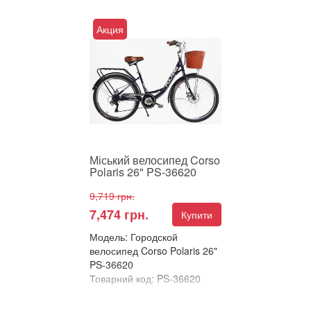
Порівняти
Акция
Міський велосипед Corso
Polaris 26" – ідеальний вибір
для комфортних прогулянок
та повсякденних поїз...
Міський велосипед Corso
Polaris 26" PS-36620
9,719 грн.
7,474 грн.
Купити
Модель: Городской
велосипед Corso Polaris 26"
PS-36620
Товарний код: PS-36620
В улюблені