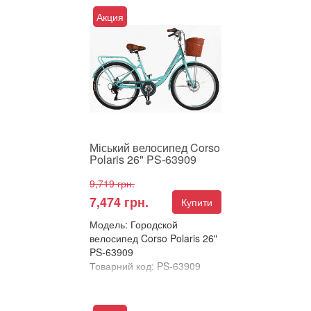
Порівняти
Акция
Міський велосипед Corso
Polaris 26" – ідеальний вибір
для комфортних прогулянок
та повсякденних поїз...
Міський велосипед Corso
Polaris 26" PS-63909
9,719 грн.
7,474 грн.
Купити
Модель: Городской
велосипед Corso Polaris 26"
PS-63909
Товарний код: PS-63909
В улюблені
Порівняти