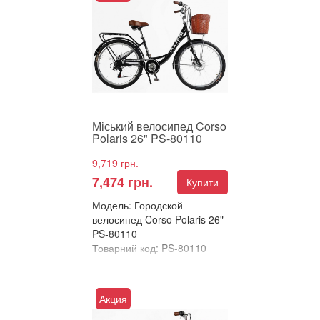
Polaris 26" – ідеальний вибір
для комфортних прогулянок
та повсякденних поїз...
Міський велосипед Corso
Polaris 26" PS-80110
9,719 грн.
7,474 грн.
Купити
Модель: Городской
велосипед Corso Polaris 26"
PS-80110
Товарний код: PS-80110
В улюблені
Порівняти
Акция
Міський велосипед Corso
Polaris 26" – ідеальний вибір