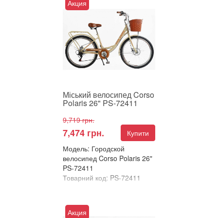
Акция
Міський велосипед Corso
Polaris 26" – ідеальний вибір
для комфортних прогулянок
та повсякденних поїз...
Міський велосипед Corso
Polaris 26" PS-72411
9,719 грн.
7,474 грн.
Купити
Модель: Городской
велосипед Corso Polaris 26"
PS-72411
Товарний код: PS-72411
В улюблені
Порівняти
Акция
Міський велосипед Corso