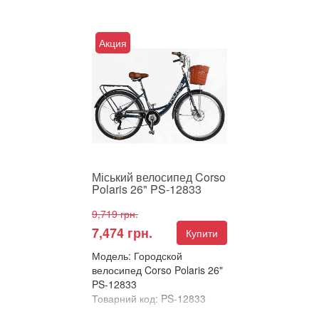
В улюблені
Порівняти
Акция
Міський велосипед Corso
Insider 26" – Класика, яка не
виходить з моди! Шукаєте
простого, надійног...
Міський велосипед Corso
Polaris 26" PS-12833
9,719 грн.
7,474 грн.
Купити
Модель: Городской
велосипед Corso Polaris 26"
PS-12833
Товарний код: PS-12833
В улюблені