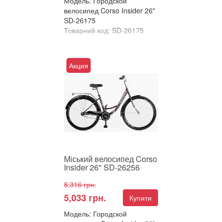
Модель: Городской
велосипед Corso Insider 26"
SD-26175
Товарний код: SD-26175
В улюблені
Порівняти
Акция
Міський велосипед Corso
Insider 26" – Класика, яка не
виходить з моди! Шукаєте
простого, надійног...
Міський велосипед Corso
Insider 26" SD-26256
8,316 грн.
5,033 грн.
Купити
Модель: Городской