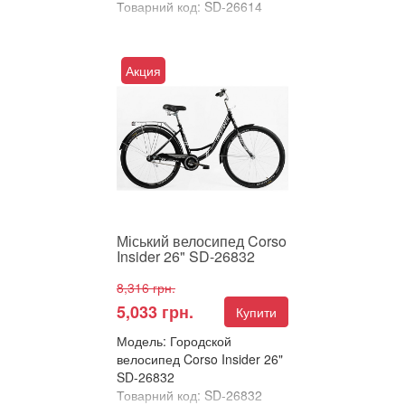
Товарний код: SD-26614
В улюблені
Порівняти
Акция
Міський велосипед Corso
Insider 26" – Класика, яка не
виходить з моди! Шукаєте
простого, надійног...
Міський велосипед Corso
Insider 26" SD-26832
8,316 грн.
5,033 грн.
Купити
Модель: Городской
велосипед Corso Insider 26"
SD-26832
Товарний код: SD-26832