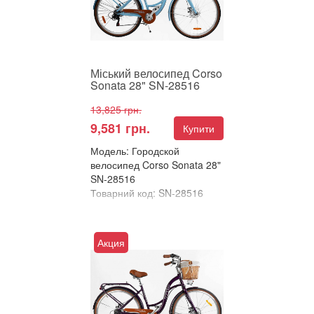
28"&...
Міський велосипед Corso
Sonata 28" SN-28516
13,825 грн.
9,581 грн.
Купити
Модель: Городской
велосипед Corso Sonata 28"
SN-28516
Товарний код: SN-28516
В улюблені
Порівняти
Акция
Міський велосипед Corso
Sonata 28" – комфорт і
стиль для ваших
прогулянок! Corso Sonata
28"&...