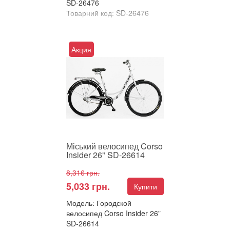
SD-26476
Товарний код: SD-26476
В улюблені
Порівняти
Акция
Міський велосипед Corso
Insider 26" – Класика, яка не
виходить з моди! Шукаєте
простого, надійног...
Міський велосипед Corso
Insider 26" SD-26614
8,316 грн.
5,033 грн.
Купити
Модель: Городской
велосипед Corso Insider 26"
SD-26614