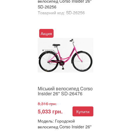
велосипед Corso Insider 26"
SD-26256
Товарний код: SD-26256
В улюблені
Порівняти
Акция
Міський велосипед Corso
Insider 26" – Класика, яка не
виходить з моди! Шукаєте
простого, надійног...
Міський велосипед Corso
Insider 26" SD-26476
8,316 грн.
5,033 грн.
Купити
Модель: Городской
велосипед Corso Insider 26"