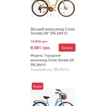
прогулянок! Corso Sonata
28"&...
Міський велосипед Corso
Sonata 28" SN-28410
13,825 грн.
9,581 грн.
Купити
Модель: Городской
велосипед Corso Sonata 28"
SN-28410
Товарний код: SN-28410
В улюблені
Порівняти
Акция
Міський велосипед Corso
Sonata 28" – комфорт і
стиль для ваших
прогулянок! Corso Sonata