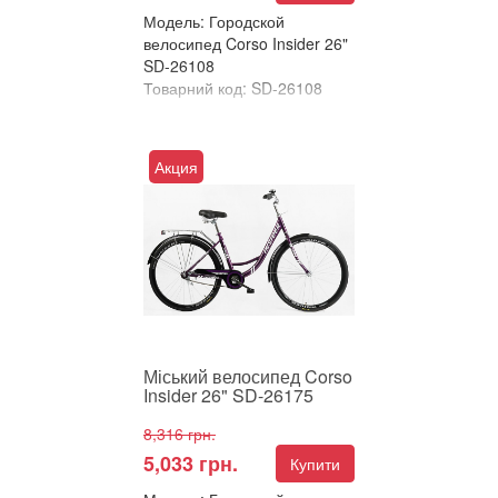
Модель: Городской
велосипед Corso Insider 26"
SD-26108
Товарний код: SD-26108
В улюблені
Порівняти
Акция
Міський велосипед Corso
Insider 26" – Класика, яка не
виходить з моди! Шукаєте
простого, надійног...
Міський велосипед Corso
Insider 26" SD-26175
8,316 грн.
5,033 грн.
Купити