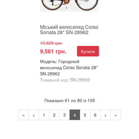
Міський велосипед Corso
Sonata 28" SN-28962
13,825 грн.
9,581 грн.
Купити
Модель: Городской
велосипед Corso Sonata 28"
SN-28962
Товарний код: SN-28962
В улюблені
Порівняти
Показано 61 по 80 із 105
Міський велосипед Corso
Sonata 28" – комфорт і
«
<
1
2
3
4
5
6
>
»
стиль для ваших
прогулянок! Corso Sonata
28"&...