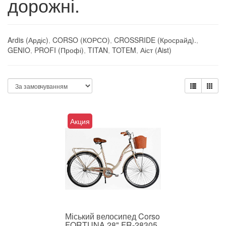
дорожні.
Ardis (Ардіс)
,
CORSO (КОРСО)
,
CROSSRIDE (Кросрайд).
,
GENIO
,
PROFI (Профі)
,
TITAN
,
TOTEM
,
Аіст (Aist)
Акция
Міський велосипед Corso
FORTUNA 28" FR-28305