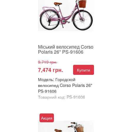
для комфортних прогулянок
та повсякденних поїз...
Міський велосипед Corso
Polaris 26" PS-91606
9,719 грн.
7,474 грн.
Купити
Модель: Городской
велосипед Corso Polaris 26"
PS-91606
Товарний код: PS-91606
В улюблені
Порівняти
Акция
Міський велосипед Corso
Polaris 26" – ідеальний вибір