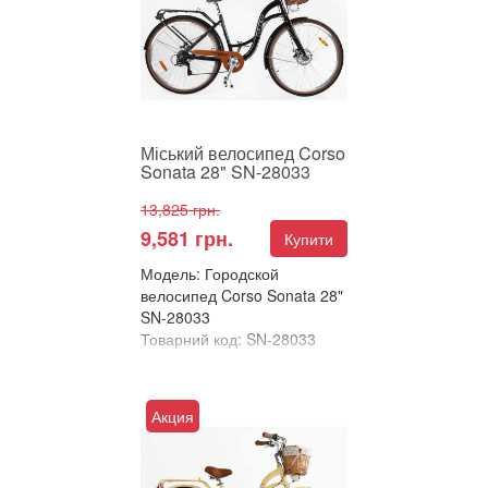
для комфортних прогулянок
та повсякденних поїз...
Міський велосипед Corso
Sonata 28" SN-28033
13,825 грн.
9,581 грн.
Купити
Модель: Городской
велосипед Corso Sonata 28"
SN-28033
Товарний код: SN-28033
В улюблені
Порівняти
Акция
Міський велосипед Corso
Sonata 28" – комфорт і
стиль для ваших