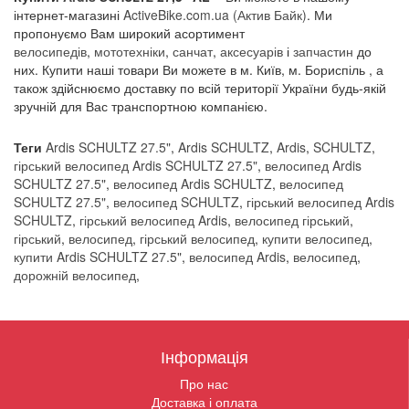
інтернет-магазині
A
ctiveBike.com.ua
(Актив Байк)
. Ми
пропонуємо Вам широкий асортимент
велосипедів
,
мототехніки
,
санчат
,
аксесуарів
і
запчастин
до
них. Купити наші товари Ви можете в м. Київ, м. Бориспіль , а
також здійснюємо доставку по всій території України будь-якій
зручній для Вас транспортною компанією.
Теги
Ardis SCHULTZ 27.5"
,
Ardis SCHULTZ
,
Ardis
,
SCHULTZ
,
гірський велосипед Ardis SCHULTZ 27.5"
,
велосипед Ardis
SCHULTZ 27.5"
,
велосипед Ardis SCHULTZ
,
велосипед
SCHULTZ 27.5"
,
велосипед SCHULTZ
,
гірський велосипед Ardis
SCHULTZ
,
гірський велосипед Ardis
,
велосипед гірський
,
гірський
,
велосипед
,
гірський велосипед
,
купити велосипед
,
купити Ardis SCHULTZ 27.5"
,
велосипед Ardis
,
велосипед
,
дорожній велосипед
,
Інформація
Про нас
Доставка і оплата