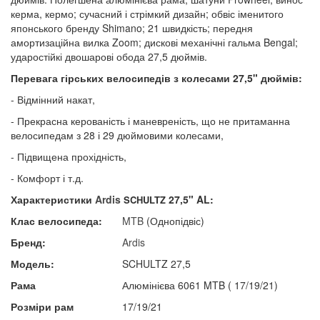
керма, кермо; сучасний і стрімкий дизайн; обвіс іменитого
японського бренду Shimano; 21 швидкість; передня
амортизаційна вилка Zoom; дискові механічні гальма Bengal;
ударостійкі двошарові обода 27,5 дюймів.
Перевага гірських велосипедів з колесами 27,5" дюймів:
- Відмінний накат,
- Прекрасна керованість і маневреність, що не притаманна
велосипедам з 28 і 29 дюймовими колесами,
- Підвищена прохідність,
- Комфорт і т.д.
Характеристики
Ardis
27,5"
AL:
SCHULTZ
Клас велосипеда:
MTB
(Однопідвіс)
Бренд:
Ardis
Модель:
SCHULTZ 27,5
Рама
Алюмінієва 6061 MTB ( 17/19/21)
Розміри рам
17/19/21