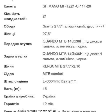
Касета
SHIMANO MF-TZ21-CP 14-28
Кількість
21
швидкостей:
Обода
27,5", алюмінієвий, двостінний
Gravity
Шпиці
27,5"
QUANDO МТВ 14Gx36H, під дискові
Передня втулка
гальма, алюмінієва, чорна.
QUANDO МТВ 14Gx36H, під дискові
Задня втулка
гальма, алюмінієва, чорна.
Шини
MTB 27,5"x2,10
KENDA
Сідло
MTB comfort
Штир сидіння
L=300mm; Ø27,2mm
Вага, (кг):
15
Країна виробник:
Україна
Гарантія
12 міс.
Купити
Ardis
27,5" AL
-
Ви можете в нашому
SCHULTZ