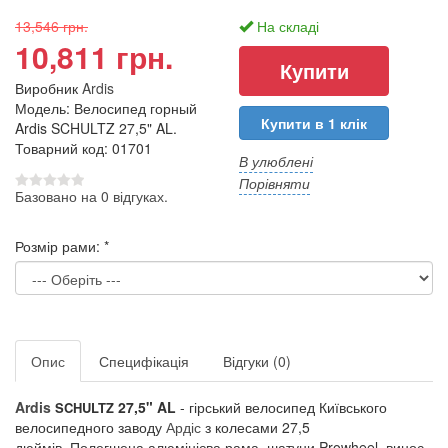
13,546 грн.
На складі
10,811 грн.
Виробник
Ardis
Модель: Велосипед горный
Купити в 1 клік
Ardis SCHULTZ 27,5" AL.
Товарний код: 01701
В улюблені
Порівняти
Базовано на 0 відгуках.
Розмір рами:
*
Опис
Специфікація
Відгуки (0)
Ardis
27,5" AL
- гірський велосипед Київського
SCHULTZ
велосипедного заводу
Ардіс
з колесами 27,5
дюймів. Полегшена алюмінієва рама, шатуни Prowheel, винос