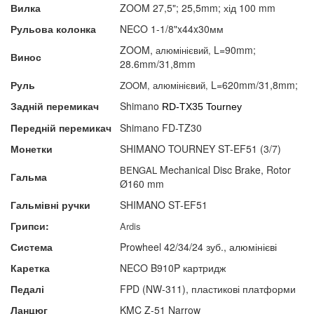
Вилка
ZOOM 27,5"; 25,5mm; хід 100 mm
Рульова колонка
NECO 1-1/8"x44x30мм
ZOOM,
L=90mm;
алюмінієвий,
Винос
28.6mm/31,8mm
Руль
L=620mm/31,8mm;
ZOOM,
алюмінієвий,
Задній перемикач
Shimano
RD-TX35 Tourney
Передній перемикач
Shimano FD-TZ30
Монетки
SHIMANO TOURNEY
ST-EF51
(3/7)
Mechanical Disc Brake, Rotor
BENGAL
Гальма
Ø160 mm
Гальмівні ручки
SHIMANO
ST-EF51
Грипси:
Ardis
Система
Prowheel 42/34/24 зуб., алюмінієві
Каретка
NECO B910P картридж
Педалі
FPD (NW-311), пластикові платформи
Ланцюг
KMC Z-51 Narrow