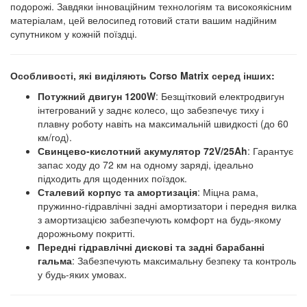
подорожі. Завдяки інноваційним технологіям та високоякісним
матеріалам, цей велосипед готовий стати вашим надійним
супутником у кожній поїздці.
Особливості, які виділяють Corso Matrix серед інших:
Потужний двигун 1200W
: Безщітковий електродвигун
інтегрований у заднє колесо, що забезпечує тиху і
плавну роботу навіть на максимальній швидкості (до 60
км/год).
Свинцево-кислотний акумулятор 72V/25Ah
: Гарантує
запас ходу до 72 км на одному заряді, ідеально
підходить для щоденних поїздок.
Сталевий корпус та амортизація
: Міцна рама,
пружинно-гідравлічні задні амортизатори і передня вилка
з амортизацією забезпечують комфорт на будь-якому
дорожньому покритті.
Передні гідравлічні дискові та задні барабанні
гальма
: Забезпечують максимальну безпеку та контроль
у будь-яких умовах.