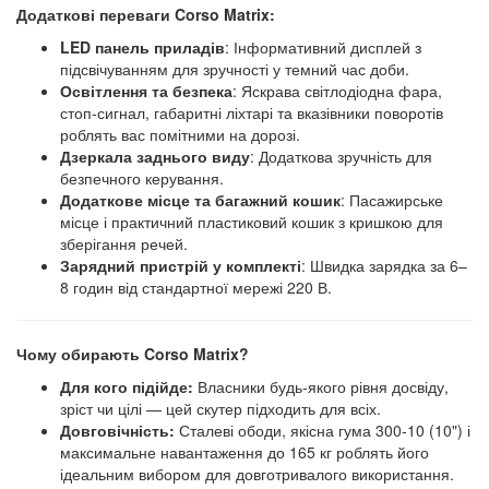
Додаткові переваги Corso Matrix:
LED панель приладів
: Інформативний дисплей з
підсвічуванням для зручності у темний час доби.
Освітлення та безпека
: Яскрава світлодіодна фара,
стоп-сигнал, габаритні ліхтарі та вказівники поворотів
роблять вас помітними на дорозі.
Дзеркала заднього виду
: Додаткова зручність для
безпечного керування.
Додаткове місце та багажний кошик
: Пасажирське
місце і практичний пластиковий кошик з кришкою для
зберігання речей.
Зарядний пристрій у комплекті
: Швидка зарядка за 6–
8 годин від стандартної мережі 220 В.
Чому обирають Corso Matrix?
Для кого підійде:
Власники будь-якого рівня досвіду,
зріст чи цілі — цей скутер підходить для всіх.
Довговічність:
Сталеві ободи, якісна гума 300-10 (10") і
максимальне навантаження до 165 кг роблять його
ідеальним вибором для довготривалого використання.