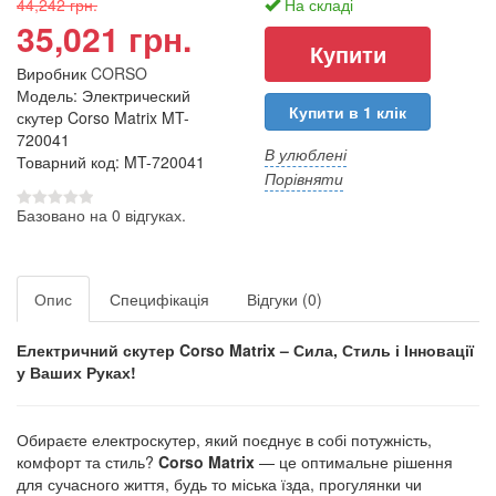
44,242 грн.
На складі
35,021 грн.
Виробник
CORSO
Модель: Электрический
Купити в 1 клік
скутер Corso Matrix MT-
720041
В улюблені
Товарний код: MT-720041
Порівняти
Базовано на 0 відгуках.
Опис
Специфікація
Відгуки (0)
Електричний скутер Corso Matrix – Сила, Стиль і Інновації
у Ваших Руках!
Обираєте електроскутер, який поєднує в собі потужність,
комфорт та стиль?
Corso Matrix
— це оптимальне рішення
для сучасного життя, будь то міська їзда, прогулянки чи