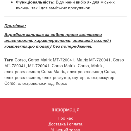
Функціональність:
Відмінний вибір як для міських
вулиць, так і для заміських прогулянок.
Примітка:
Виробник залишає за собою право змінювати
властивості, характеристики, зовнішній вигляд і
комплектацію товару без попередження.
Теги
Corso
,
Corso Matrix MT-720041
,
Matrix MT-720041
,
Corso
MT-720041
,
MT-720041
,
Corso Matrix
,
Corso
,
Matrix
,
електровелосипед Corso Matrix
,
електровелосипед Corso
,
електровелосипед
,
електроскутер
,
скутер
,
електроскутер
Corso
,
електровелосипед
,
Корсо
Інформація
Про нас
Доставка і оплата
Уцінений товар