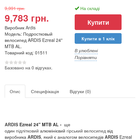
9,991 грн.
На складі
9,783 грн.
Виробник
Ardis
Модель: Подростковый
Купити в 1 клік
велосипед ARDIS Ezreal 24"
MTB AL.
В улюблені
Товарний код: 01511
Порівняти
Базовано на 0 відгуках.
Опис
Специфікація
Відгуки (0)
ARDIS
Ezreal 24" MTB AL -
ще
один
підлітковий
алюмінієвий
гірський велосипед
від
виробника
ARDIS
, який є аналогом велосипедів
ARDIS
Ezreal