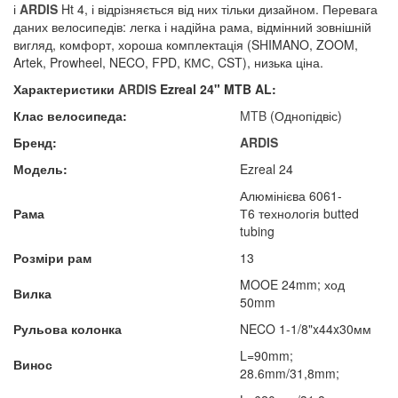
і
ARDIS
Ht 4, і відрізняється від них тільки дизайном. Перевага
даних велосипедів: легка і надійна рама, відмінний зовнішній
вигляд, комфорт, хороша комплектація (SHIMANO, ZOOM,
Artek, Prowheel, NECO, FPD, КМС, CST), низька ціна.
Характеристики
ARDIS
Ezreal 24" MTB AL:
Клас велосипеда:
MTB
(Однопідвіс)
Бренд:
ARDIS
Модель:
Ezreal 24
Алюмінієва 6061-
Рама
Т6 технологія butted
tubing
Розміри рам
13
MOOE 24mm; ход
Вилка
50mm
Рульова колонка
NECO 1-1/8"x44x30мм
L=90mm;
Винос
28.6mm/31,8mm;