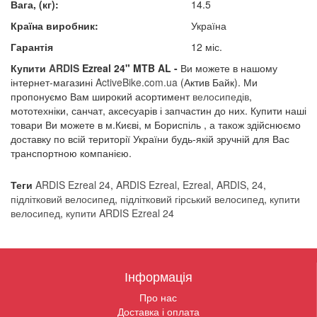
Вага, (кг):
14.5
Країна виробник:
Україна
Гарантія
12 міс.
Купити
ARDIS
Ezreal 24" MTB AL -
Ви можете в нашому
інтернет-магазині
ActiveBike.com.ua
(Актив Байк). Ми
пропонуємо Вам широкий асортимент
велосипедів
,
мототехніки, санчат, аксесуарів і запчастин до них. Купити наші
товари Ви можете в м.Києві, м Бориспіль , а також здійснюємо
доставку по всій території України будь-якій зручній для Вас
транспортною компанією.
Теги
ARDIS Ezreal 24
,
ARDIS Ezreal
,
Ezreal
,
ARDIS
,
24
,
підлітковий велосипед
,
підлітковий гірський велосипед
,
купити
велосипед
,
купити ARDIS Ezreal 24
Інформація
Про нас
Доставка і оплата