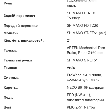
L=620mm/31,8mm;
Руль
сталь
SHIMANO RD-TX35
Задній перемикач
Tourney
Передній перемикач
SHIMANO FD-TZ20
Монетки
SHIMANO ST-EF51 (3/7)
Кількість швидкостей:
21
ARTEK Mechanical Disc
Гальма
Brake, Rotor Ø160 mm
Гальмівні ручки
SHIMANO ST-EF51
Грипси:
Ardis
ProWheel 24, 170mm,
Система
42-34-24 зуб. Сталь
Каретка
NECO B910P картридж
FPD (NW-311),
Педалі
пластикові платформи
Цепі
KMC Z-51 Narrow