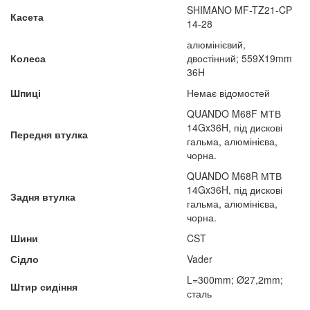
SHIMANO MF-TZ21-CP
Касета
14-28
алюмінієвий,
Колеса
двостінний; 559X19mm
36H
Шпиці
Немає відомостей
QUANDO M68F МТВ
14Gx36H, під дискові
Передня втулка
гальма, алюмінієва,
чорна.
QUANDO M68R МТВ
14Gx36H, під дискові
Задня втулка
гальма, алюмінієва,
чорна.
Шини
CST
Сідло
Vader
L=300mm; Ø27,2mm;
Штир сидіння
сталь