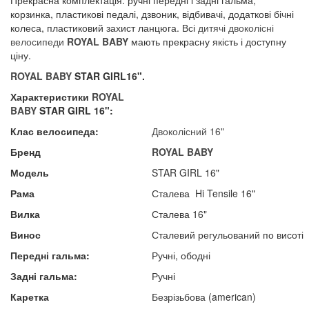
Прекрасна комплектація: ручні передні і задні гальма,
корзинка, пластикові педалі, дзвоник, відбивачі, додаткові бічні
колеса, пластиковий захист ланцюга. Всі
дитячі двоколісні
велосипеди
ROYAL BABY
мають прекрасну якість і доступну
ціну.
ROYAL BABY
STAR GIRL16".
Характеристики
ROYAL
BABY
STAR GIRL
16":
Клас велосипеда:
Двоколісний 16"
Бренд
ROYAL BABY
Модель
STAR GIRL 16"
Рама
Сталева Hi Tensile 16"
Вилка
Сталева 16"
Винос
Сталевий регульований по висоті
Передні гальма:
Ручні, ободні
Задні гальма:
Ручні
Каретка
Безрізьбова (american)