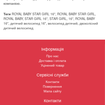
компанією.
Теги
ROYAL BABY STAR GIRL 16"
,
ROYAL BABY STAR GIRL
,
ROYAL BABY
,
STAR GIRL 16"
,
STAR GIRL
,
16"
,
ROYAL BABY
16"
,
дитячий велосипед 16"
,
велосипед дитячий
,
двоколісний
дитячий велосипед
Інформація
Про нас
Доставка і оплата
Уцінений товар
Сервісні служби
Контакти
Повернення
Мапа сайту
Контакти