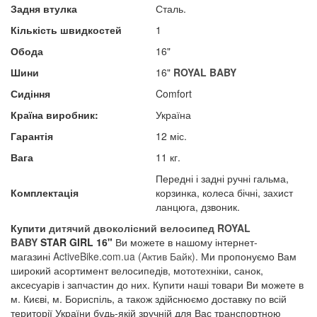
Задня втулка
Сталь.
Кількість швидкостей
1
Обода
16"
Шини
16"
ROYAL BABY
Сидіння
Comfort
Країна виробник​:
Україна
Гарантія
12 міс.
Вага
11 кг.
Передні і задні ручні гальма,
Комплектація
корзинка, колеса бічні, захист
ланцюга, дзвоник.
Купити
дитячий двоколісний велосипед
ROYAL
BABY
STAR GIRL 16"
Ви можете в нашому інтернет-
магазині
A
ctiveBike.com.ua
(Актив Байк)
. Ми пропонуємо Вам
широкий асортимент велосипедів, мототехніки, санок,
аксесуарів і запчастин до них. Купити наші товари Ви можете в
м. Києві, м. Бориспіль, а також здійснюємо доставку по всій
території України будь-якій зручній для Вас транспортною