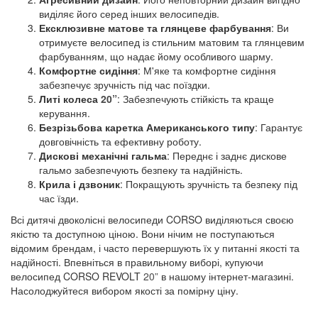
виділяє його серед інших велосипедів.
Ексклюзивне матове та глянцеве фарбування
: Ви
отримуєте велосипед із стильним матовим та глянцевим
фарбуванням, що надає йому особливого шарму.
Комфортне сидіння
: М'яке та комфортне сидіння
забезпечує зручність під час поїздки.
Литі колеса
20”
: Забезпечують стійкість та краще
керування.
Безрізьбова каретка Американського типу
: Гарантує
довговічність та ефективну роботу.
Дискові механічні гальма
: Переднє і заднє дискове
гальмо забезпечують безпеку та надійність.
Крила і дзвоник
: Покращують зручність та безпеку під
час їзди.
Всі дитячі двоколісні велосипеди CORSO виділяються своєю
якістю та доступною ціною. Вони нічим не поступаються
відомим брендам, і часто перевершують їх у питанні якості та
надійності. Впевніться в правильному виборі, купуючи
велосипед CORSO REVOLT
20”
в нашому інтернет-магазині.
Насолоджуйтеся вибором якості за помірну ціну.