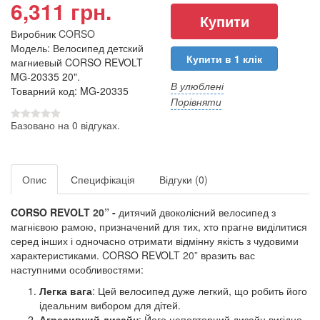
6,311 грн.
Виробник
CORSO
Модель: Велосипед детский
Купити в 1 клік
магниевый CORSO REVOLT
MG-20335 20".
В улюблені
Товарний код: MG-20335
Порівняти
Базовано на 0 відгуках.
Опис
Специфікація
Відгуки (0)
CORSO REVOLT
20”
-
дитячий двоколісний велосипед з
магнієвою рамою, призначений для тих, хто прагне виділитися
серед інших і одночасно отримати відмінну якість з чудовими
характеристиками. CORSO REVOLT
20”
вразить вас
наступними особливостями:
Легка вага
: Цей велосипед дуже легкий, що робить його
ідеальним вибором для дітей.
Агресивний дизайн
: Його неповторний дизайн вигідно