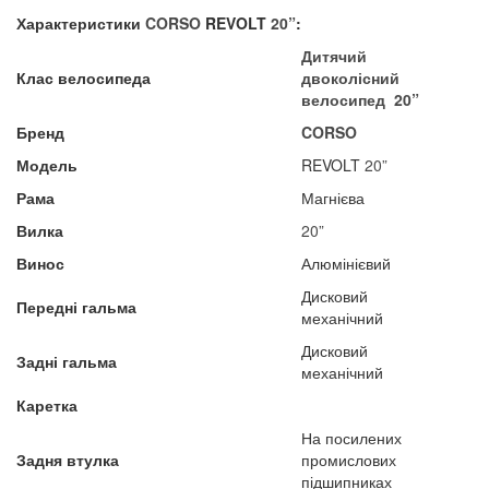
Характеристики
CORSO
REVOLT
20”
:
Дитячий
Клас велосипеда
двоколісний
велосипед
20”
Бренд
CORSO
Модель
REVOLT
20”
Рама
Магнієва
Вилка
20”
Винос
Алюмінієвий
Дисковий
Передні гальма
механічний
Дисковий
Задні гальма
механічний
Каретка
На посилених
Задня втулка
промислових
підшипниках