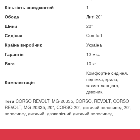
Кількість швидкостей
1
Обода
Литі
20”
Шини
20”
Сидіння
Comfort
Країна виробник​
Україна
Гарантія
12 міс.
Вага
10 кг.
Комфортне сидіння,
підніжка, крила,
Комплектація
захист ланцюга,
дзвоник.
Теги
CORSO REVOLT
,
MG-20335
,
CORSO
,
REVOLT
,
CORSO
REVOLT
,
MG-20335
,
20"
,
CORSO 20"
,
дитячий велосипед 20"
,
велосипед дитячий
,
двоколісний дитячий велосипед