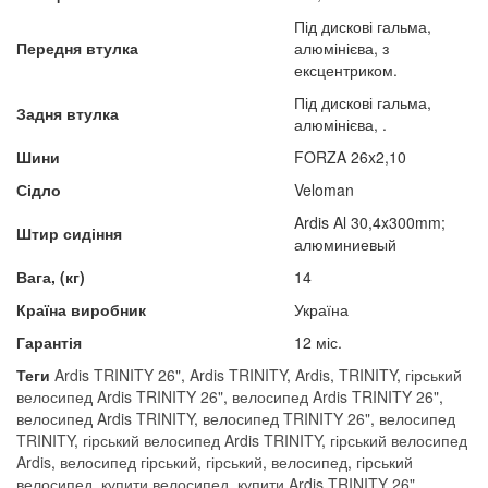
Під дискові гальма,
Передня втулка
алюмінієва, з
ексцентриком.
Під дискові гальма,
Задня втулка
алюмінієва, .
Шини
FORZA 26x2,10
Сідло
Veloman
Ardis Al 30,4x300mm;
Штир сидіння
алюминиевый
Вага, (кг)
14
Країна виробник
Україна
Гарантія
12 міс.
Теги
Ardis TRINITY 26"
,
Ardis TRINITY
,
Ardis
,
TRINITY
,
гірський
велосипед Ardis TRINITY 26"
,
велосипед Ardis TRINITY 26"
,
велосипед Ardis TRINITY
,
велосипед TRINITY 26"
,
велосипед
TRINITY
,
гірський велосипед Ardis TRINITY
,
гірський велосипед
Ardis
,
велосипед гірський
,
гірський
,
велосипед
,
гірський
велосипед
,
купити велосипед
,
купити Ardis TRINITY 26"
,