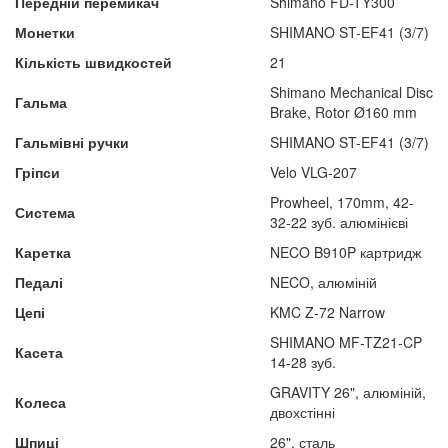
Передній перемикач
Shimano FD-TY300
Монетки
SHIMANO ST-EF41 (3/7)
Кількість швидкостей
21
Shimano Mechanical Disc
Гальма
Brake, Rotor Ø160 mm
Гальмівні ручки
SHIMANO ST-EF41 (3/7)
Гріпси
Velo VLG-207
Prowheel, 170mm, 42-
Система
32-22 зуб. алюмінієві
Каретка
NECO B910P картридж
Педалі
NECO, алюміній
Цепі
KMC Z-72 Narrow
SHIMANO MF-TZ21-CP
Касета
14-28 зуб.
GRAVITY 26", алюміній,
Колеса
двохстінні
Шпиці
26", сталь