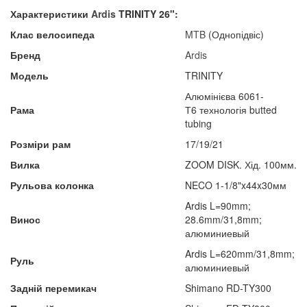
Характеристики
Ardis
TRINITY 26":
Клас велосипеда
MTB
(Однопідвіс)
Бренд
Ardis
Модель
TRINITY
Алюмінієва 6061-
Рама
Т6 технологія butted
tubing
Розміри рам
17/19/21
Вилка
ZOOM DISK. Хід. 100мм.
Рульова колонка
NECO 1-1/8"x44x30мм
Ardis L=90mm;
Винос
28.6mm/31,8mm;
алюминиевый
Ardis L=620mm/31,8mm;
Руль
алюминиевый
Задній перемикач
Shimano RD-TY300