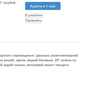
6" голубой.
Купити в 1 клік
В улюблені
Порівняти
ортного переміщення. Ідеально укомплектований:
их речей), крила, міцний багажник, 26" колеса на
ий задній гальма, металевий захист ланцюга