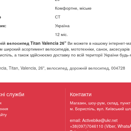
Комфортне, міське
р
СТ
ик:
Україна
12 міс.
ній
велосипед
Titan Valencia 26"​
Ви можете в нашому інтернет-маг
 широкий асортимент велосипедів, мототехніки, санок, аксесуарів і
риспіль, а також здійснюємо доставку по всій території України буд
ncia
,
Titan
,
Valencia
,
26"
,
велосипед
,
дорожній велосипед
,
004728
сні служби
Контакти
и
Магазин, шоу-рум, склад, пункт 
ення
м. Бориспіль, вул. Київський шл
йту
email: Activebike@ukr.net
+38(097)7046110 (Viber, Whats