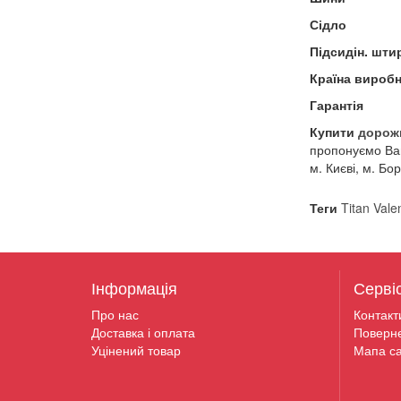
Сідло
Підсидін. шти
Країна виробн
Гарантія
Купити
дорож
пропонуємо Вам
м. Києві, м. Бо
Теги
Titan Vale
Інформація
Серві
Про нас
Контакт
Доставка і оплата
Поверн
Уцінений товар
Мапа са