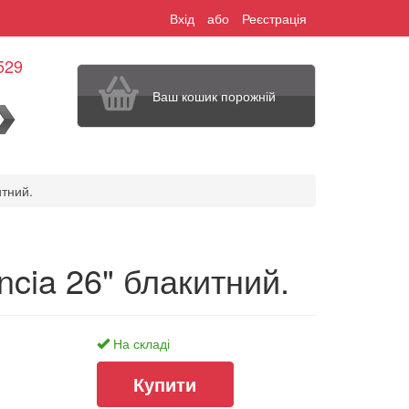
Вхід
або
Реєстрація
529
Ваш кошик порожній
шук
итний.
encia 26" блакитний.
На складі