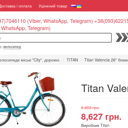
Доставка і оплата
Уцінений товар
7)7046110 (Viber, WhatsApp, Telegram) +38(093)6221
, WhatsApp, Telegram)
По
р,
велосипед
елосипеди міські "City", дорожні.
TITAN
Titan Valencia 26" блак
Titan Val
9,463 грн.
8,627 грн.
Виробник
Titan