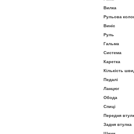
Вилка
Рульова коло
Виніс
Руль
Гальма
Система
Каретка
Кількість шви
Педалі
Ланцюг
Обода
Спиці
Передня втул
Задня втулка
Шини