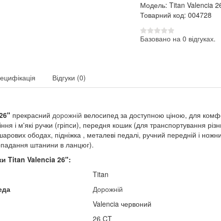
Модель: Titan Valencia 2
Товарний код: 004728
Базовано на 0 відгуках.
ецифікація
Відгуки (0)
26"​
прекрасний
дорожній
велосипед за доступною ціною, для комф
ня і м'які ручки (гріпси), передня кошик (для транспортування різн
арових ободах, підніжка , металеві педалі, ручний передній і ножн
опадання штанини в ланцюг).
ки
Titan Valencia
26":
Titan
еда
Дорожній
Valencia червоний
26 CT