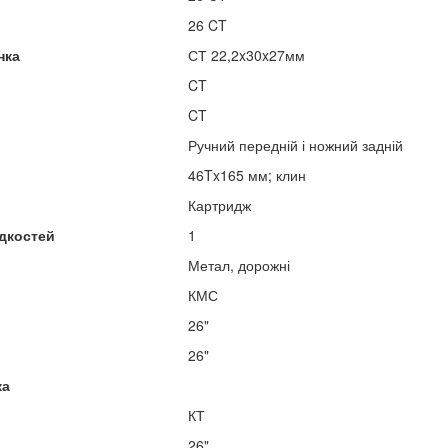
26 CT
нка
СТ 22,2x30x27мм
CT
CT
Ручний передній і ножний задній
46Tx165 мм; клин
Картридж
дкостей
1
Метал, дорожні
КМС
26"
26"
ка
КТ
26"