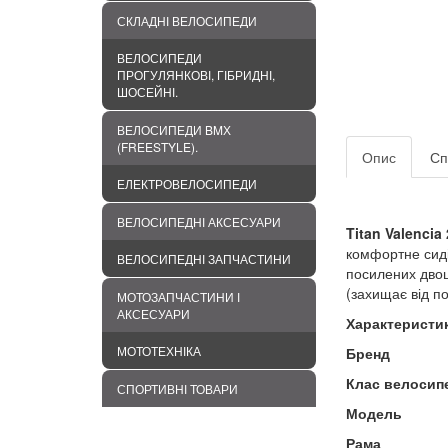
СКЛАДНІ ВЕЛОСИПЕДИ
ВЕЛОСИПЕДИ
ПРОГУЛЯНКОВІ, ГІБРИДНІ,
ШОСЕЙНІ.
ВЕЛОСИПЕДИ BMХ
(FREESTYLE).
Опис
Сп
ЕЛЕКТРОВЕЛОСИПЕДИ
ВЕЛОСИПЕДНІ АКСЕСУАРИ
Titan Valencia
комфортне сидін
ВЕЛОСИПЕДНІ ЗАПЧАСТИНИ
посилених двош
(захищає від п
МОТОЗАПЧАСТИНИ І
АКСЕСУАРИ
Характеристи
МОТОТЕХНІКА
Бренд
Клас велосип
СПОРТИВНІ ТОВАРИ
Модель
Рама