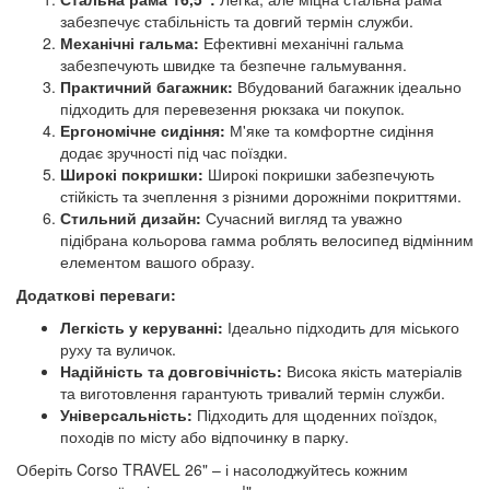
забезпечує стабільність та довгий термін служби.
Механічні гальма:
Ефективні механічні гальма
забезпечують швидке та безпечне гальмування.
Практичний багажник:
Вбудований багажник ідеально
підходить для перевезення рюкзака чи покупок.
Ергономічне сидіння:
М'яке та комфортне сидіння
додає зручності під час поїздки.
Широкі покришки:
Широкі покришки забезпечують
стійкість та зчеплення з різними дорожніми покриттями.
Стильний дизайн:
Сучасний вигляд та уважно
підібрана кольорова гамма роблять велосипед відмінним
елементом вашого образу.
Додаткові переваги:
Легкість у керуванні:
Ідеально підходить для міського
руху та вуличок.
Надійність та довговічність:
Висока якість матеріалів
та виготовлення гарантують тривалий термін служби.
Універсальність:
Підходить для щоденних поїздок,
походів по місту або відпочинку в парку.
Оберіть Corso TRAVEL 26" – і насолоджуйтесь кожним