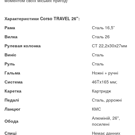
моментом своїх міських пригод!"
Характеристики
Corso TRAVEL
26":
Рама
Сталь 16,5”
Вилка
Сталь 26
Рулевая колонка
СТ 22,2x30x27мм
Виніс
Сталь
Руль
Сталь
Гальма
Ножні + ручні
Система
46Tx165 мм;
Каретка
Картридж
Педалі
Сталь, дорожні
Ланцюг
КМС
Алюміній, 26",
Обода
посилені
Спиці
Немає данних