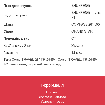
Передняя втулка
SHUNFENG
SHUNFENG, втулка
Задняя втулка
КТ
Шини
COMPASS 26*1,95
Сідло
GRAND STAR
Подсидін. штир
СТ
Країна виробник
Україна
Гарантія
12 міс.
Теги
Corso TRAVEL 26" TR-26454
,
Corso
,
TRAVEL
,
TR-26454
,
26"
,
велосипед
,
дорожній велосипед
,
Інформація
Про нас
Доставка і оплата
Уцінений товар