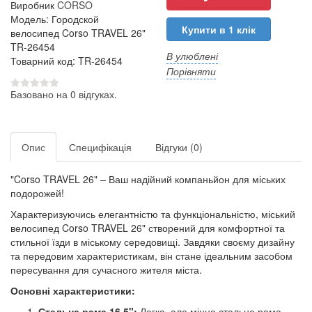
Виробник
CORSO
Модель: Городской
Купити в 1 клік
велосипед Corso TRAVEL 26"
TR-26454
В улюблені
Товарний код: TR-26454
Порівняти
Базовано на 0 відгуках.
Опис
Специфікація
Відгуки (0)
"Corso TRAVEL 26" – Ваш надійний компаньйон для міських
подорожей!
Характеризуючись елегантністю та функціональністю, міський
велосипед Corso TRAVEL 26" створений для комфортної та
стильної їзди в міському середовищі. Завдяки своєму дизайну
та передовим характеристикам, він стане ідеальним засобом
пересування для сучасного жителя міста.
Основні характеристики:
Стальна рама 16,5":
Легка, але міцна стальна рама